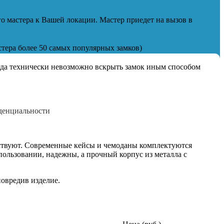
о мастера к Вашей локации. Мастер приедет на вызов в
стера более 50 самых популярных замков)
огда технически невозможно вскрыть замок иным способом
иденциальности
ествуют. Современные кейсы и чемоданы комплектуются
ользовании, надежны, а прочный корпус из металла с
повредив изделие.