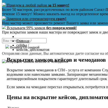
Приедем в любой район
за 15 минут!
Более 50 мастеров, рассредоточенных по всем районам Санкт-П
течение 15 минут! Можно заказать выезд на определенное врем
Заменим или отремонтируем
сразу!
Наш мастер может произвести ремонт Вашего замка или замени
Вскрываем 99% замков
без повреждений!
При вскрытии замков наши мастера не повреждают замок и две
Главная
/
сейфы
/
Вызвать со скидкой
кейсов, дипломатов
Отправляя свои данные, Вы автоматически даете согласие на
Вскрытие замков кейсов и чемоданов
Вскрытие замков чемоданов в СПб - услуга от компании Сл
кодовыми или навесными замками. Запирающие механизмы от
антикоррозийным покрытием гарантирует длительный срок
Если замок на чемодане перестал открываться, потребуется
Цены на вскрытие кейсов, дипломато