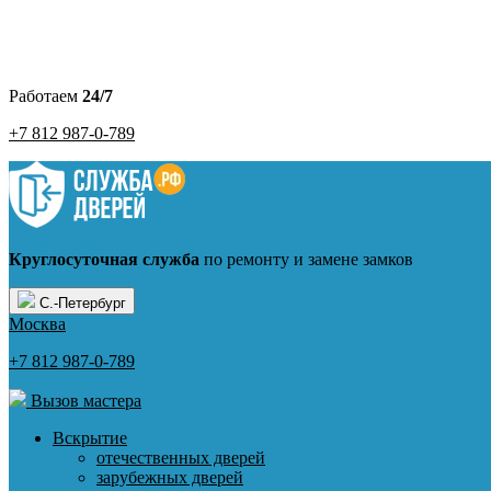
Работаем
24/7
+7 812 987-0-789
Круглосуточная служба
по ремонту и замене замков
С.-Петербург
Москва
+7 812 987-0-789
Вызов мастера
Вскрытие
отечественных дверей
зарубежных дверей