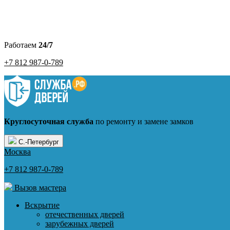
Работаем
24/7
+7 812 987-0-789
Круглосуточная служба
по ремонту и замене замков
С.-Петербург
Москва
+7 812 987-0-789
Вызов мастера
Вскрытие
отечественных дверей
зарубежных дверей