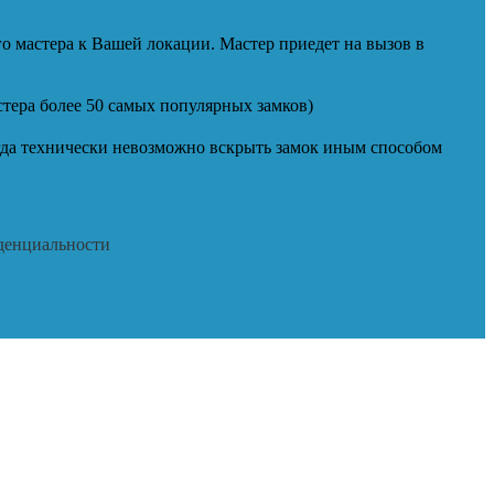
о мастера к Вашей локации. Мастер приедет на вызов в
стера более 50 самых популярных замков)
огда технически невозможно вскрыть замок иным способом
иденциальности