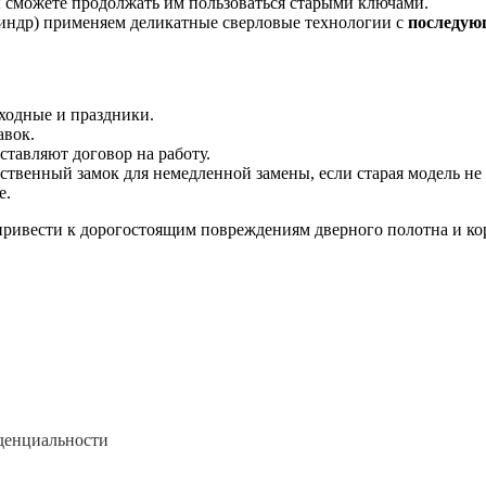
вы сможете продолжать им пользоваться старыми ключами.
индр) применяем деликатные сверловые технологии с
последую
ходные и праздники.
авок.
ставляют договор на работу.
ственный замок для немедленной замены, если старая модель н
е.
ривести к дорогостоящим повреждениям дверного полотна и кор
денциальности