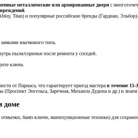
менные металлические или армированные двери
с многоточе
овреждений
.
, Abloy, Titan) и популярные российские бренды (Гардиан, Эльбо
с замками язычкового типа.
нутрь пыли/соринки после ремонта у соседей.
оте ключа.
ости от Парнаса, что гарантирует приезд мастера
в течение 15-
 (Проспект Энгельса, Заречная, Михаила Дудина и др.) и знаем
м доме
отмычки, бамп-ключи, манипуляционные техники) для сохранения