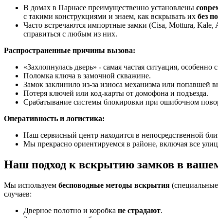
В домах в Парнасе преимущественно установлены
совре
с такими конструкциями и знаем, как вскрывать их
без п
Часто встречаются импортные замки (Cisa, Mottura, Kale
справиться с любым из них.
Распространенные причины вызова:
«Захлопнулась дверь» - самая частая ситуация, особенно 
Поломка ключа в замочной скважине.
Замок заклинило из-за износа механизма или попавшей в
Потеря ключей или код-карты от домофона и подъезда.
Срабатывание системы блокировки при ошибочном повор
Оперативность и логистика:
Наш сервисный центр находится в непосредственной близ
Мы прекрасно ориентируемся в районе, включая все улицы
Наш подход к вскрытию замков в ваше
Мы используем
бесповодные методы вскрытия
(специальные 
случаев:
Дверное полотно и коробка
не страдают
.